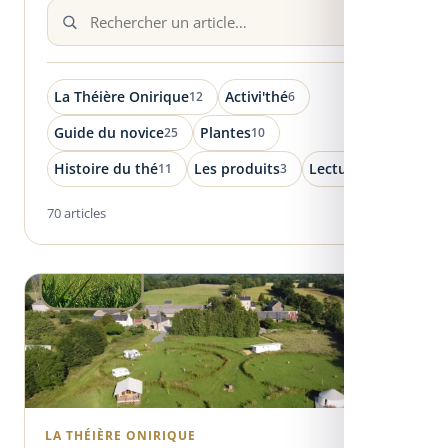
La Théière Onirique
Activi'thé
12
6
Guide du novice
Plantes
25
10
Histoire du thé
Les produits
Lectures
11
3
3
70 articles
LA THÉIÈRE ONIRIQUE